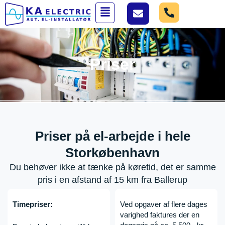
Gå
Menu
til
indholdet
Priser
Priser på el-arbejde i hele
Storkøbenhavn
Du behøver ikke at tænke på køretid, det er samme
pris i en afstand af 15 km fra Ballerup
Timepriser:
Ved opgaver af flere dages
varighed
faktures
der en