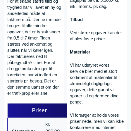
dagspris på ca. 5.5
00,- kr.
For at skabe større tillid og
inkl. moms.
pr. dag.
tryghed har vi lavet en ny og
anderledes måde at
fakturere på. Denne metode
Tilbud
bruges til alle mindre
opgaver, det er typisk sager
Ved større opgaver kan der
fra 0,5 til 7 timer.
Tiden
aftales faste priser.
startes ved ankomst og
sluttes når vi kører igen.
Materialer
Der faktureres ned til
påbegyndt ½ time.
For
at
Vi har udstyret vores
dægge omkostninger til
service biler med et stort
køre
tiden
,
har vi indført en
sortiment af materialer til
startpris pr. besøg. Det er
almindeligt dagligdags
den samme uanset om d
er
opgaver, dette gør at vi
er trafikprop eller sne
.
sparer tid og dermed dine
penge.
Priser
Vi forsøger at holde vores
priser nede, men vi kan ikke
kr.
konkurrere med internet