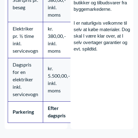
Startpris pr.
380,00,-
butikker og tilbudsvarer fra
besøg
inkl.
byggemarkederne.
moms
I er naturligvis velkomne til
Elektriker
kr.
selv at købe materialer. Dog
skal I være klar over, at I
pr. ½ time
380,00,-
selv overtager garantier og
inkl.
inkl.
evt. spildtid.
servicevogn
moms
Dagspris
kr.
for en
5.500,00,-
elektriker
inkl.
inkl.
moms
servicevogn
Efter
Parkering
dagspris